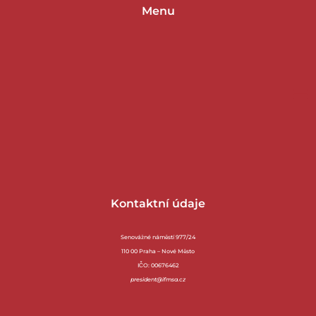
Menu
Kontaktní údaje
Senovážné náměstí 977/24
110 00 Praha – Nové Město
IČO: 00676462
president@ifmsa.cz