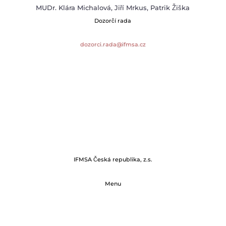
MUDr. Klára Michalová, Jiří Mrkus, Patrik Žiška
Dozorčí rada
dozorci.rada@ifmsa.cz
IFMSA Česká republika, z.s.
Menu