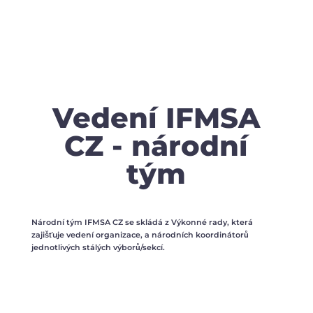
Vedení IFMSA
CZ - národní
tým
Národní tým IFMSA CZ se skládá z Výkonné rady, která
zajišťuje vedení organizace, a národních koordinátorů
jednotlivých stálých výborů/sekcí.