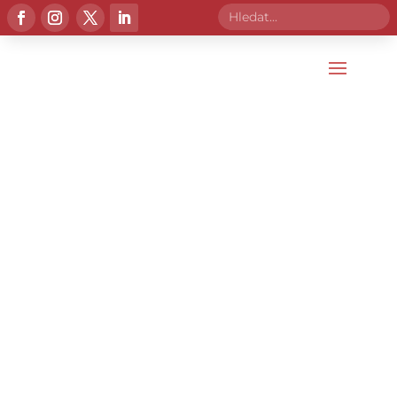
iPoint
iChange