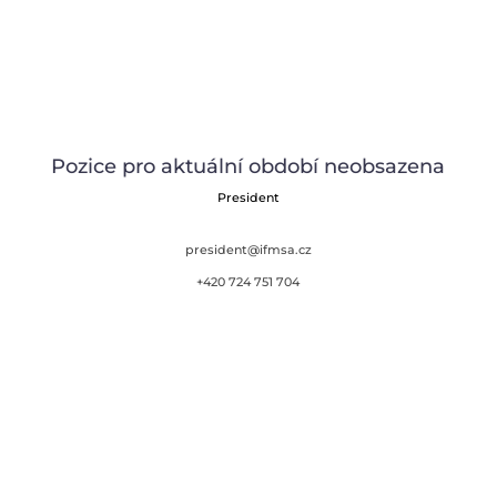
Pozice pro aktuální období neobsazena
President
president@ifmsa.cz
+420 724 751 704