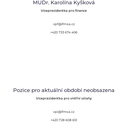
MUDr. Karolína Kyšková
Viceprezidentka pro finance
vpf@ifmsa.cz
+420 733 674 406
Pozice pro aktuální období neobsazena
Viceprezidentka pro vnitřní vztahy
vpi@ifmsa.cz
+420 728 608 651