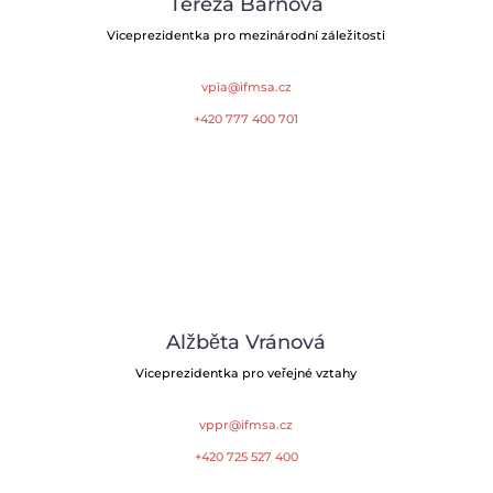
Tereza Barnová
Viceprezidentka pro mezinárodní záležitosti
vpia@ifmsa.cz
+420 777 400 701
Alžběta Vránová
Viceprezidentka pro veřejné vztahy
vppr@ifmsa.cz
+420 725 527 400