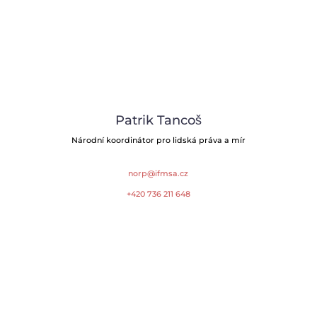
Patrik Tancoš
Národní koordinátor pro lidská práva a mír
norp@ifmsa.cz
+420 736 211 648