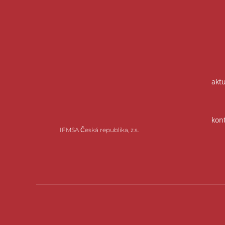
akt
kon
IFMSA Česká republika, z.s.