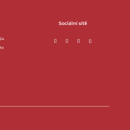
e
Sociální sítě
/24
sto