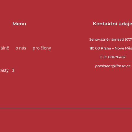
Menu
Kontaktní údaj
Senovážné náměstí 977
uálně
o nás
pro členy
110 00 Praha – Nové Mě
IČO: 00676462
president@ifmsa.cz
takty