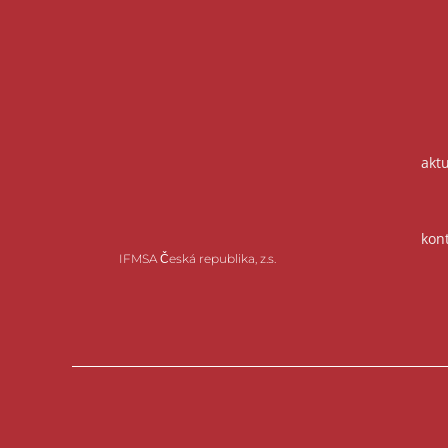
akt
kon
IFMSA Česká republika, z.s.