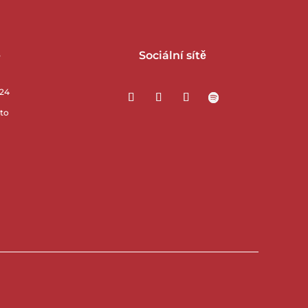
e
Sociální sítě
/24
sto