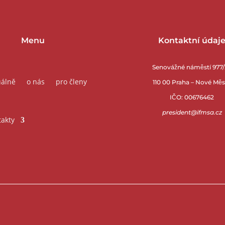
Menu
Kontaktní údaj
Senovážné náměstí 977
uálně
o nás
pro členy
110 00 Praha – Nové Mě
IČO: 00676462
president@ifmsa.cz
takty