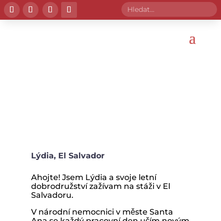
iPoint
iChange
Lýdia, El Salvador
Ahojte! Jsem Lýdia a svoje letní
dobrodružství zažívam na stáži v El
Salvadoru.
V národní nemocnici v měste Santa
Ana se každý pracovní den učím novým