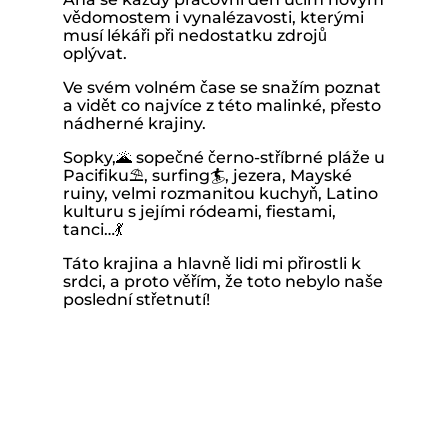
vědomostem i vynalézavosti, kterými
musí lékáři při nedostatku zdrojů
oplývat.
Ve svém volném čase se snažím poznat
a vidět co najvíce z této malinké, přesto
nádherné krajiny.
Sopky,🌋 sopečné černo-stříbrné pláže u
Pacifiku⛱️, surfing🏄, jezera, Mayské
ruiny, velmi rozmanitou kuchyň, Latino
kulturu s jejími ródeami, fiestami,
tanci…💃
Táto krajina a hlavně lidi mi přirostli k
srdci, a proto věřím, že toto nebylo naše
poslední střetnutí!