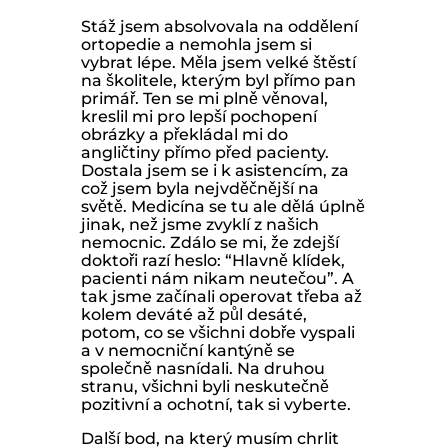
Stáž jsem absolvovala na oddělení
ortopedie a nemohla jsem si
vybrat lépe. Měla jsem velké štěstí
na školitele, kterým byl přímo pan
primář. Ten se mi plně věnoval,
kreslil mi pro lepší pochopení
obrázky a překládal mi do
angličtiny přímo před pacienty.
Dostala jsem se i k asistencím, za
což jsem byla nejvděčnější na
světě. Medicína se tu ale dělá úplně
jinak, než jsme zvyklí z našich
nemocnic. Zdálo se mi, že zdejší
doktoři razí heslo: “Hlavně klídek,
pacienti nám nikam neutečou”. A
tak jsme začínali operovat třeba až
kolem deváté až půl desáté,
potom, co se všichni dobře vyspali
a v nemocniční kantýně se
společně nasnídali. Na druhou
stranu, všichni byli neskutečně
pozitivní a ochotní, tak si vyberte.
Další bod, na který musím chrlit