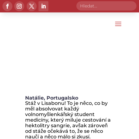
iPoint
iChange
Natálie, Portugalsko
Stáž v Lisabonu! To je něco, co by
měl absolvovat každý
volnomyšlenkářský student
medicíny, který miluje cestování a
hektolitry sangrie, avšak zároveň
od stáže očekává to, že se něco
naučí a něco málo si zkusí.