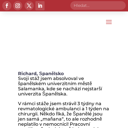
iPoint
iChange
Richard, Španělsko
Svoji stáž jsem absolvoval ve
španělském univerzitním městě
Salamanka, kde se nachází nejstarší
univerzita Španělska.
V rámci stáže jsem strávil 3 týdny na
revmatologické ambulanci a 1 týden na
chirurgii. Někdo říká, že Španělé jsou
jen samá „maňana“, to ale rozhodně
neplatilo v nemocnici! Pracovní