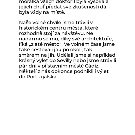
morálka všech doktorů byla vysoká a
jejich chuť předat své zkušenosti dál
byla vždy na místě.
Naše volné chvíle jsme trávili v
historickém centru města, které
rozhodně stojí za návštěvu. Ne
nadarmo se mu, díky své architektuře,
říká „zlaté město“. Ve volném čase jsme
také cestovali jak po okolí, tak i
směrem na jih. Udělali jsme si například
krásný výlet do Sevilly nebo jsme strávili
pár dní v přístavním městě Cádiz.
Někteří z nás dokonce podnikli i výlet
do Portugalska.